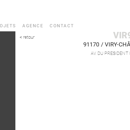
OJETS
AGENCE
CONTACT
VIR
< retour
91170 /
VIRY-CH
AV. DU PRESIDEN