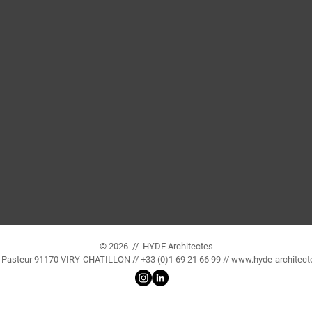
© 2026 // HYDE Architectes
e Pasteur 91170 VIRY-CHATILLON // +33 (0)1 69 21 66 99 //
www.hyde-architec