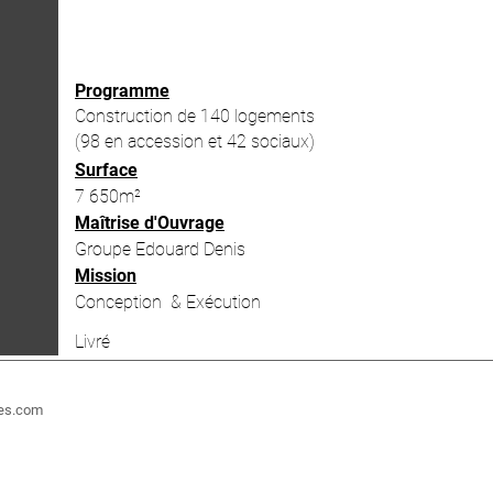
Programme
Construction de 140 logements
(98 en accession et 42
sociaux)
Surface
7 650m²
Maîtrise d'Ouvrage
Groupe Edouard Denis
Mission
Conception & Exécution
Livré
tes.com