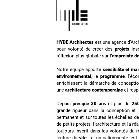
HYDE Architectes
est une agence d'Arc
pour
volonté de créer des
projets
insc
réflexion plus globale sur l’
empreinte de
Notre équipe apporte
sensibilité et maî
environnemental
, le
programme
, l'éc
enrichissent la démarche de conception
une
architecture contemporaine
et res
Depuis
presque
30 ans
et plus de
250
grande rigueur dans la conception et
permanent et sur toutes les échelles de 
de petits projets, l’architecture et la r
toujours inscrit dans les volontés du m
lecture du
site
, tel un palimpseste, est