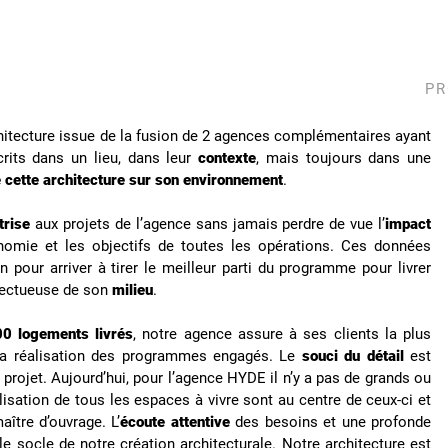
PR
hitecture issue de la fusion de 2 agences complémentaires ayant
rits dans un lieu, dans leur
contexte
, mais toujours dans une
 cette architecture sur son environnement
.
trise
aux projets de l’agence sans jamais perdre de vue l’
impact
onomie et les objectifs de toutes les opérations
. Ces données
 pour arriver à tirer le meilleur parti du programme pour livrer
pectueuse de son
milieu
.
0 logements livrés
, notre agence assure à ses clients la plus
 la réalisation des programmes engagés. Le
souci du détail
est
projet. Aujourd’hui, pour l’agence HYDE il n’y a pas de grands ou
éalisation de tous les espaces à vivre sont au centre de ceux-ci et
aître d’ouvrage. L’
écoute attentive
des besoins et une profonde
 le socle de notre création architecturale. Notre architecture est