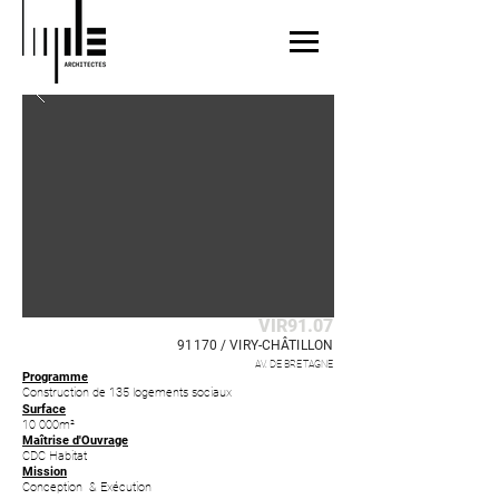
VIR91.07
91170 /
VIRY-CHÂTILLON
AV. DE BRETAGNE
Programme
Construction de 135 logements sociaux
Surface
10 000m²
Maîtrise d'Ouvrage
CDC Habitat
Mission
Conception & Exécution