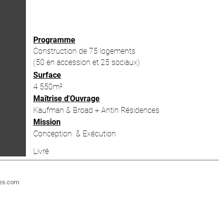
Programme
Construction de 75 logements
(50 en accession et 25
sociaux)
Surface
4 550m²
Maîtrise d'Ouvrage
Kaufman & Broad + Antin Résidences
Mission
Conception & Exécution
Livré
tes.com