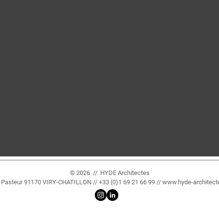
© 2026 // HYDE Architectes
e Pasteur 91170 VIRY-CHATILLON // +33 (0)1 69 21 66 99 //
www.hyde-architec