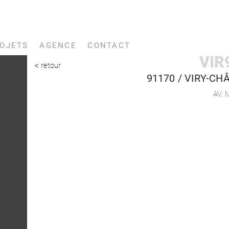
OJETS
AGENCE
CONTACT
VIR
< retour
91170 /
VIRY-CH
AV.