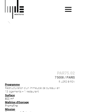
PAR75.02
75008 /
PARIS
R. LORD BYRON
Programme
Restructuration d'un immeuble de bureaux en
13 logements + 1 restaurant
Surface
800 m²
Maîtrise d'Ouvrage
Promofine
Mission