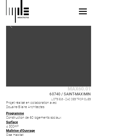
MAX60.01
60740 /
SAINT-MAXIMIN
LOTS 5&6 - ZAC DES TROPIQUES
Projet réalisé en collaboration avec
Douaire-Silaire Architectes
Programme
Construction de 60 logements sociaux
Surface
4 300m²
Maîtrise d'Ouvrage
Oise Habitat