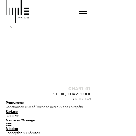
CHA91.01
91100 /
CHAMPCUE
IL
R DE BEAUVAIS
Programme
Construction d'un bâtiment de bureaux et d'
entrepôts.
Surface
3 300 m²
Maîtrise d'Ouvrage
CEDI
Mission
Conception & Exécution