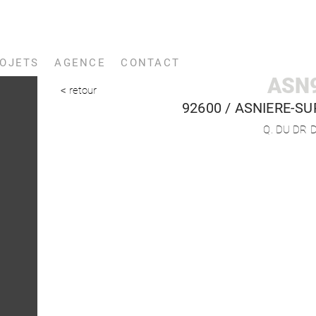
OJETS
AGENCE
CONTACT
ASN9
< retour
92600 /
ASNIERE-SU
Q. DU DR