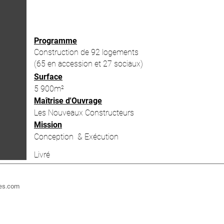
Programme
Construction de 92 logements
(65 en accession et 27 sociaux)
Surface
5 900m²
Maîtrise d'Ouvrage
Les Nouveaux Constructeurs
Mission
Conception & Exécution
Livré
tes.com