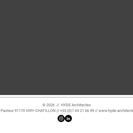
© 2026 // HYDE Architectes
e Pasteur 91170 VIRY-CHATILLON // +33 (0)1 69 21 66 99 //
www.hyde-architec